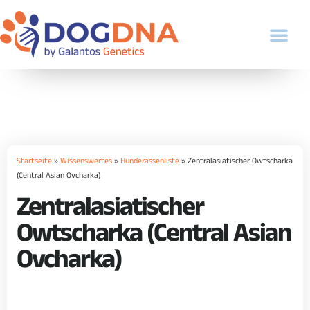
Startseite
»
Wissenswertes
»
Hunderassenliste
»
Zentralasiatischer Owtscharka
(Central Asian Ovcharka)
Zentralasiatischer
Owtscharka (Central Asian
Ovcharka)