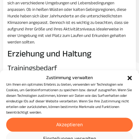
sich an verschiedene Umgebungen und Lebensbedingungen
anpassen. Ob in heißen Wüsten oder kalten Gebirgsregionen, diese
Hunde haben sich über Jahrhunderte an die unterschiedlichsten
Klimazonen angepasst. Dennoch ist es wichtig zu beachten, dass sie
aufgrund ihrer Größe und ihres Aktivitätsniveaus idealerweise in
einer Umgebung mit viel Platz zum Laufen und Erkunden gehalten
werden sollten.
Erziehung und Haltung
Trainingsbedarf
Zustimmung verwalten
Der Central Asian Ovcharka erfordert aufgrund seiner Intelligenz und
Um Ihnen ein optimales Erlebnis zu bieten, verwenden wir Technologien wie
Unabhängigkeit eine konsequente und geduldige Erziehung. Positive
Cookies, um Geräteinformationen zu speichern bzw. darauf zuzugreifen. Wenn Sie
Verstärkungsmethoden sind am effektivsten, um das Vertrauen und
diesen Technologien zustimmen, können wir Daten wie das Surfverhalten oder
die Kooperation des Hundes zu gewinnen. Frühzeitige Sozialisation
eindeutige IDs auf dieser Website verarbeiten. Wenn Sie Ihre Zustimmung nicht
erteilen oder zurückziehen, können bestimmte Merkmale und Funktionen
und fundiertes Gehorsamkeitstraining sind entscheidend, um
beeinträchtigt werden.
sicherzustellen, dass der Hund gut mit Menschen und anderen Tieren
interagiert. Diese Hunde neigen dazu, stur zu sein, daher ist es
Akzeptieren
wichtig, dass der Trainer fest, aber fair ist und klare, konsequente
Grenzen setzt.
Einstellungen verwalten