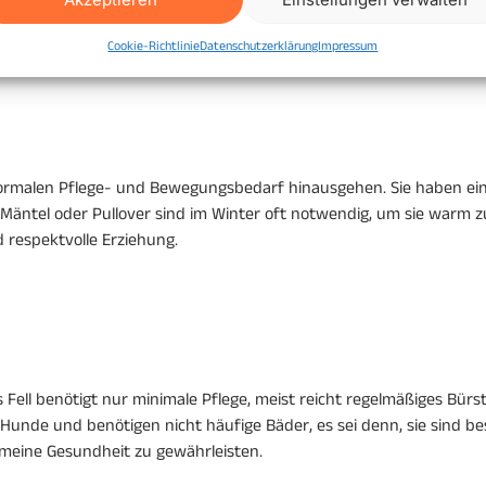
egelmäßige, intensive Bewegungseinheiten, um körperlich und geis
Cookie-Richtlinie
Datenschutzerklärung
Impressum
 für sie unerlässlich. Whippets sind besonders glücklich, wenn si
malen Pflege- und Bewegungsbedarf hinausgehen. Sie haben eine 
 Mäntel oder Pullover sind im Winter oft notwendig, um sie warm 
d respektvolle Erziehung.
tes Fell benötigt nur minimale Pflege, meist reicht regelmäßiges Bü
 Hunde und benötigen nicht häufige Bäder, es sei denn, sie sind b
gemeine Gesundheit zu gewährleisten.