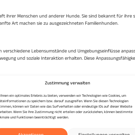
chaft ihrer Menschen und anderer Hunde. Sie sind bekannt für ihr
 sanfte Art machen sie zu ausgezeichneten Familienhunden.
n verschiedene Lebensumstände und Umgebungseinflüsse anpassen.
ung und soziale Interaktion erhalten. Diese Anpassungsfähigkeit m
Zustimmung verwalten
Ihnen ein optimales Erlebnis zu bieten, verwenden wir Technologien wie Cookies, um
äteinformationen zu speichern bzw. darauf zuzugreifen. Wenn Sie diesen Technologien
timmen, können wir Daten wie das Surfverhalten oder eindeutige IDs auf dieser Website
ernfreudig sind. Positive Verstärkungsmethoden und Konsistenz sind 
arbeiten. Wenn Sie Ihre Zustimmung nicht erteilen oder zurückziehen, können bestimmte
aber bestimmten Hand geführt werden. Whippets reagieren gut auf B
kmale und Funktionen beeinträchtigt werden.
Akzeptieren
Einstellungen verwalten