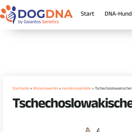
Start
DNA-Hund
Startseite
»
Wissenswertes
»
Hunderassenliste
»
Tschechoslowakischer
Tschechoslowakische