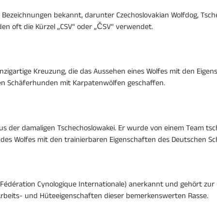
 Bezeichnungen bekannt, darunter Czechoslovakian Wolfdog, Tsche
en oft die Kürzel „CSV“ oder „ČSV“ verwendet.
nzigartige Kreuzung, die das Aussehen eines Wolfes mit den Eigen
en Schäferhunden mit Karpatenwölfen geschaffen.
us der damaligen Tschechoslowakei. Er wurde von einem Team tsc
er des Wolfes mit den trainierbaren Eigenschaften des Deutschen 
I (Fédération Cynologique Internationale) anerkannt und gehört zu
e Arbeits- und Hüteeigenschaften dieser bemerkenswerten Rasse.