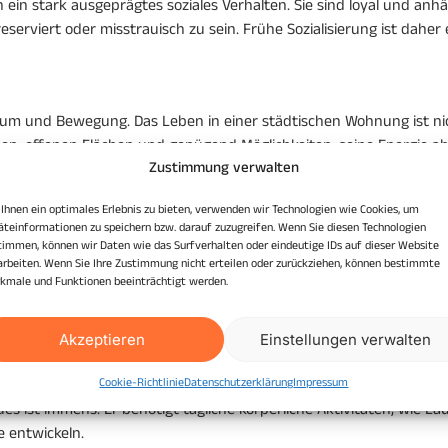
in stark ausgeprägtes soziales Verhalten. Sie sind loyal und anhä
erviert oder misstrauisch zu sein. Frühe Sozialisierung ist daher
Raum und Bewegung. Das Leben in einer städtischen Wohnung ist ni
ßen, offenen Flächen und genügend Möglichkeiten, seine Energie a
Zustimmung verwalten
Ihnen ein optimales Erlebnis zu bieten, verwenden wir Technologien wie Cookies, um
äteinformationen zu speichern bzw. darauf zuzugreifen. Wenn Sie diesen Technologien
timmen, können wir Daten wie das Surfverhalten oder eindeutige IDs auf dieser Website
arbeiten. Wenn Sie Ihre Zustimmung nicht erteilen oder zurückziehen, können bestimmte
kmale und Funktionen beeinträchtigt werden.
kische Wolfshund benötigt eine feste, aber gerechte Hand und frühz
olgreichen Erziehung.
Akzeptieren
Einstellungen verwalten
Cookie-Richtlinie
Datenschutzerklärung
Impressum
ist immens. Er benötigt tägliche körperliche Aktivitäten, wie La
 entwickeln.