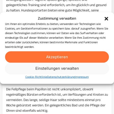
Bewegungsbedarf. Tägliche Spaziergänge, Spielzeit und
gelegentliches Training sind erforderlich, um ihn glücklich und gesund
zu halten. Hundesportarten bieten eine gute Möglichkeit, seine
Energien in die richtigen Bahnen zu lenken.
Zustimmung verwalten
Besondere Anforderungen
Um Ihnen ein optimales Erlebnis zu bieten, verwenden wir Technologien wie
Cookies, um Geräteinformationen zu speichern bzw. darauf zuzugreifen. Wenn Sie
diesen Technologien zustimmen, können wir Daten wie das Surfverhalten oder
Der Papillon benötigt viel mentale Stimulation und regelmäßige
eindeutige IDs auf dieser Website verarbeiten. Wenn Sie Ihre Zustimmung nicht
körperliche Bewegung. Er kann jedoch auch empfindlich auf extreme
erteilen oder zurückziehen, können bestimmte Merkmale und Funktionen
Wetterbedingungen reagieren. Daher sollten besonders heiße oder
beeinträchtigt werden.
kalte Tage mit entsprechendem Schutz und Vorsicht behandelt
Akzeptieren
werden.
Pflege und Gesundheit
Einstellungen verwalten
Fellpflege
Cookie-Richtlinie
Datenschutzerklärung
Impressum
Die Fellpflege beim Papillon ist recht unkompliziert, obwohl
regelmäßiges Bürsten erforderlich ist, um Verfilzungen und Knoten zu
vermeiden. Das lange, seidige Haar sollte mindestens einmal pro
Woche gebürstet werden. Ein gelegentliches Bad und die Pflege der
Ohren sind ebenfalls wichtig.