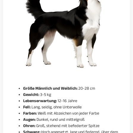
Größe Männlich und Weiblich:
20-28 cm
Gewicht:
3-5 kg
Lebenserwartung:
12-16 Jahre
Fell:
Lang, seidig, ohne Unterwolle
Farben:
Weiß mit Abzeichen von jeder Farbe
Augen:
Dunkel, rund und mittelgroß
Ohren:
Groß, stehend mit befederter Spitze
Schwanz:
Hoch angesetzt, lang und federnd, über dem