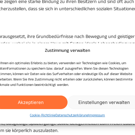
ie zeigen eine starke Bindung zu ihren Besitzern und sind oft auch
icherzustellen, dass sie sich in unterschiedlichen sozialen Situation
orausgesetzt, ihre Grundbedürfnisse nach Bewegung und geistiger S
rden, wobei sie in einem Haus mit Garten ideale Lebensbedingunge
Zustimmung verwalten
Ihnen ein optimales Erlebnis zu bieten, verwenden wir Technologien wie Cookies, um
äteinformationen zu speichern bzw. darauf zuzugreifen. Wenn Sie diesen Technologien
timmen, können wir Daten wie das Surfverhalten oder eindeutige IDs auf dieser Website
arbeiten. Wenn Sie Ihre Zustimmung nicht erteilen oder zurückziehen, können bestimmte
kmale und Funktionen beeinträchtigt werden.
edarf, der ihre physische und mentale Aktivität umfasst. Positi
 konsequent und geduldig ist, wird die besten Ergebnisse erzielen.
Akzeptieren
Einstellungen verwalten
Cookie-Richtlinie
Datenschutzerklärung
Impressum
he, ausgiebige Spaziergänge sowie Gelegenheiten zum freien Laufe
um sie körperlich auszulasten.