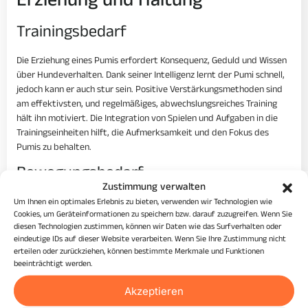
Erziehung und Haltung
Trainingsbedarf
Die Erziehung eines Pumis erfordert Konsequenz, Geduld und Wissen
über Hundeverhalten. Dank seiner Intelligenz lernt der Pumi schnell,
jedoch kann er auch stur sein. Positive Verstärkungsmethoden sind
am effektivsten, und regelmäßiges, abwechslungsreiches Training
hält ihn motiviert. Die Integration von Spielen und Aufgaben in die
Trainingseinheiten hilft, die Aufmerksamkeit und den Fokus des
Pumis zu behalten.
Bewegungsbedarf
Zustimmung verwalten
Der Pumi hat einen hohen Bewegungsbedarf. Tägliche Spaziergänge,
Um Ihnen ein optimales Erlebnis zu bieten, verwenden wir Technologien wie
Cookies, um Geräteinformationen zu speichern bzw. darauf zuzugreifen. Wenn Sie
Laufmöglichkeiten und Spielzeiten sind essenziell. Hundesportarten
diesen Technologien zustimmen, können wir Daten wie das Surfverhalten oder
wie Agility, Flyball und Hüteprüfungen sind ideal, um den Pumi
eindeutige IDs auf dieser Website verarbeiten. Wenn Sie Ihre Zustimmung nicht
sowohl körperlich als auch geistig auszulasten. Ohne ausreichende
erteilen oder zurückziehen, können bestimmte Merkmale und Funktionen
Bewegung kann der Pumi zu Verhaltensproblemen neigen.
beeinträchtigt werden.
Besondere Anforderungen
Akzeptieren