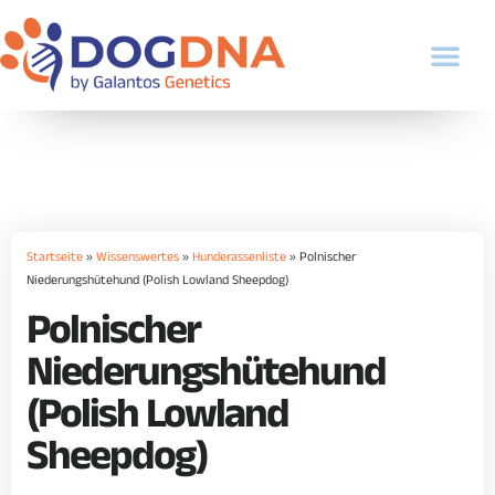
Startseite
»
Wissenswertes
»
Hunderassenliste
»
Polnischer
Niederungshütehund (Polish Lowland Sheepdog)
Polnischer
Niederungshütehund
(Polish Lowland
Sheepdog)