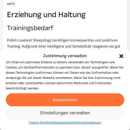
wird.
Erziehung und Haltung
Trainingsbedarf
Polish Lowland Sheepdogs benötigen konsequentes und positives
Training. Aufgrund ihrer Intelligenz und Sensibilität reagieren sie gut
auf Methoden, die auf Belohnung und Lob basieren. Frühe
Zustimmung verwalten
Sozialisierung und Gehorsamkeitstraining sind entscheidend, um ihr
Um Ihnen ein optimales Erlebnis zu bieten, verwenden wir Technologien wie
Potenzial vollständig auszuschöpfen.
Cookies, um Geräteinformationen zu speichern bzw. darauf zuzugreifen. Wenn Sie
diesen Technologien zustimmen, können wir Daten wie das Surfverhalten oder
Bewegungsbedarf
eindeutige IDs auf dieser Website verarbeiten. Wenn Sie Ihre Zustimmung nicht
erteilen oder zurückziehen, können bestimmte Merkmale und Funktionen
Der tägliche Bewegungsbedarf eines Polish Lowland Sheepdog ist
beeinträchtigt werden.
hoch. Diese Hunde benötigen mindestens eine Stunde intensiver
Akzeptieren
körperlicher Aktivität, ergänzt durch Spielzeiten und kurze
Trainingseinheiten über den Tag verteilt.
Einstellungen verwalten
Besondere Anforderungen
Cookie-Richtlinie
Datenschutzerklärung
Impressum
Aufgrund ihres dichten Fells und ihrer hohen Energie kann die Pflege