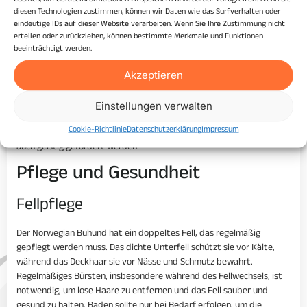
und sie geistig auszulasten.
diesen Technologien zustimmen, können wir Daten wie das Surfverhalten oder
eindeutige IDs auf dieser Website verarbeiten. Wenn Sie Ihre Zustimmung nicht
Besondere Anforderungen
erteilen oder zurückziehen, können bestimmte Merkmale und Funktionen
beeinträchtigt werden.
Aufgrund ihrer Ursprünge als Arbeits- und Hütehunde benötigen
Akzeptieren
Norwegian Buhunde Aufgaben, die ihrem Bedürfnis nach körperlicher
und geistiger Anstrengung gerecht werden. Ohne ausreichend
Beschäftigung und Anregung können sie schnell gelangweilt und
Einstellungen verwalten
unerwünschte Verhaltensweisen entwickeln. Es ist wichtig, ihnen eine
Cookie-Richtlinie
Datenschutzerklärung
Impressum
strukturierte Umgebung zu bieten, in der sie sowohl körperlich als
auch geistig gefordert werden.
Pflege und Gesundheit
Fellpflege
Der Norwegian Buhund hat ein doppeltes Fell, das regelmäßig
gepflegt werden muss. Das dichte Unterfell schützt sie vor Kälte,
während das Deckhaar sie vor Nässe und Schmutz bewahrt.
Regelmäßiges Bürsten, insbesondere während des Fellwechsels, ist
notwendig, um lose Haare zu entfernen und das Fell sauber und
gesund zu halten. Baden sollte nur bei Bedarf erfolgen, um die