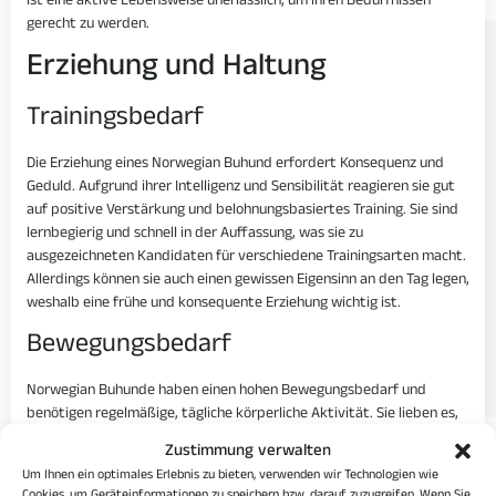
ist eine aktive Lebensweise unerlässlich, um ihren Bedürfnissen
gerecht zu werden.
Erziehung und Haltung
Trainingsbedarf
Die Erziehung eines Norwegian Buhund erfordert Konsequenz und
Geduld. Aufgrund ihrer Intelligenz und Sensibilität reagieren sie gut
auf positive Verstärkung und belohnungsbasiertes Training. Sie sind
lernbegierig und schnell in der Auffassung, was sie zu
ausgezeichneten Kandidaten für verschiedene Trainingsarten macht.
Allerdings können sie auch einen gewissen Eigensinn an den Tag legen,
weshalb eine frühe und konsequente Erziehung wichtig ist.
Bewegungsbedarf
Norwegian Buhunde haben einen hohen Bewegungsbedarf und
benötigen regelmäßige, tägliche körperliche Aktivität. Sie lieben es,
draußen zu sein und an verschiedenen Aktivitäten teilzunehmen.
Zustimmung verwalten
Lange Spaziergänge, Rennen, Spiele und Hundesportarten wie Agility
Um Ihnen ein optimales Erlebnis zu bieten, verwenden wir Technologien wie
oder Obedience sind ideal, um ihren hohen Energielevel zu managen
Cookies, um Geräteinformationen zu speichern bzw. darauf zuzugreifen. Wenn Sie