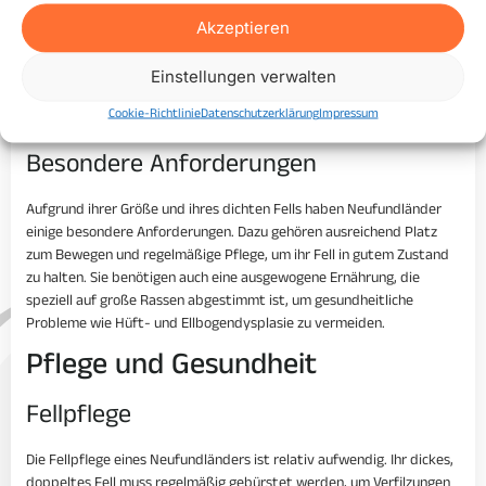
Bewegungsbedarf
Akzeptieren
Neufundländer benötigen regelmäßige Bewegung, um gesund und
Einstellungen verwalten
glücklich zu bleiben. Tägliche Spaziergänge und gelegentliches Spielen
im Freien sind wichtig. Da sie von Natur aus gute Schwimmer sind,
Cookie-Richtlinie
Datenschutzerklärung
Impressum
genießen sie besonders Aktivitäten in der Nähe von Wasser.
Besondere Anforderungen
Aufgrund ihrer Größe und ihres dichten Fells haben Neufundländer
einige besondere Anforderungen. Dazu gehören ausreichend Platz
zum Bewegen und regelmäßige Pflege, um ihr Fell in gutem Zustand
zu halten. Sie benötigen auch eine ausgewogene Ernährung, die
speziell auf große Rassen abgestimmt ist, um gesundheitliche
Probleme wie Hüft- und Ellbogendysplasie zu vermeiden.
Pflege und Gesundheit
Fellpflege
Die Fellpflege eines Neufundländers ist relativ aufwendig. Ihr dickes,
doppeltes Fell muss regelmäßig gebürstet werden, um Verfilzungen