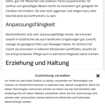
dafür, gut mit Menschen und anderen Tieren auszukommen. Ihr
sanftes und geduldiges Wesen macht sie besonders gut geeignet für
Familien mit Kindern. Sie sind nicht aggressiv und neigen dazu, eher
beschützend als konfrontativ zu sein.
Anpassungsfähigkeit
Neufundländer sind sehr anpassungsfähige Hunde. Sie kommen
sowohl in städtischen als auch ländlichen Umgebungen gut zurecht,
solange sie genügend Platz zum Bewegen haben. Ihr dichtes Fell
macht sie besonders in kälteren Klimazonen wohlfühlen, obwohl sie
bei entsprechender Pflege auch in wärmeren Regionen leben können.
Erziehung und Haltung
Trainingsbedarf
Zustimmung verwalten
Um Ihnen ein optimales Erlebnis zu bieten, verwenden wir Technologien wie
Der Trainingsbedarf eines Neufundländers ist moderat. Sie sind sehr
Cookies, um Geräteinformationen zu speichern bzw. darauf zuzugreifen. Wenn Sie
lernwillig und reagieren gut auf Bestärkung durch Belohnungen. Es ist
diesen Technologien zustimmen, können wir Daten wie das Surfverhalten oder
wichtig, das Training früh zu beginnen, um sicherzustellen, dass sie
eindeutige IDs auf dieser Website verarbeiten. Wenn Sie Ihre Zustimmung nicht
erteilen oder zurückziehen, können bestimmte Merkmale und Funktionen
grundlegende Gehorsamkeitsbefehle beherrschen.
beeinträchtigt werden.