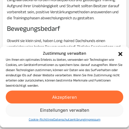
Langhaardackel erfordern konsequentes und geduldiges Training.
Aufgrund ihrer Unabhängigkeit und Sturheit sollten Besitzer darauf
vorbereitet sein, positive Verstärkungsmethoden anzuwenden und
die Trainingsphasen abwechslungsreich zu gestalten.
Bewegungsbedarf
Obwohl sie klein sind, haben Long-haired Dachshunds einen
vergleichsweise hohen Bewegungsbedarf. Tägliche Spaziergänge und
Spielzeiten sind wichtig, um übermäßiges Bellen und andere
Zustimmung verwalten
Verhaltensprobleme zu verhindern. Sie lieben es auch, an Aktivitäten
Um Ihnen ein optimales Erlebnis zu bieten, verwenden wir Technologien wie
wie Agility oder Nasenarbeit teilzunehmen.
Cookies, um Geräteinformationen zu speichern bzw. darauf zuzugreifen. Wenn Sie
diesen Technologien zustimmen, können wir Daten wie das Surfverhalten oder
Besondere Anforderungen
eindeutige IDs auf dieser Website verarbeiten. Wenn Sie Ihre Zustimmung nicht
erteilen oder zurückziehen, können bestimmte Merkmale und Funktionen
beeinträchtigt werden.
Langhaardackel benötigen eine sorgfältige Pflege, um
gesundheitlichen Problemen vorzubeugen. Aufgrund ihres langen
Akzeptieren
Rückens und kurzen Beinen sind sie anfällig für Bandscheibenvorfälle
und sollten deshalb keinen ungehemmten Zugang zu Treppen und
Einstellungen verwalten
hohen Möbeln haben. Außerdem sollten sie stets auf einem gesunden
Gewicht gehalten werden, um die Belastung des Rückens zu
Cookie-Richtlinie
Datenschutzerklärung
Impressum
minimieren.