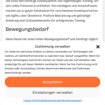
Der Kishu Ken benötigt konsequentes und regelmäßiges Training, um
sein volles Potenzial zu entfalten. Ihre Intelligenz und Arbeitsfreude
machen sie zu guten Kandidaten für verschiedene Hundesportarten
wie Agility oder Obedience. Positive Bestärkung und geduldige
Anleitung sind Schlüsselelemente für erfolgreiches Training.
Bewegungsbedarf
Diese Rasse hat einen hohen Bewegungsbedarf und benötigt täglich
mindestens eine Stunde intensive körperliche Aktivität. Sie
Zustimmung verwalten
profitieren von Aktivitäten, die sowohl ihren Körper als auch ihren
Um Ihnen ein optimales Erlebnis zu bieten, verwenden wir Technologien wie
Geist herausfordern, wie z.B. Suchspiele oder Hindernisparcours.
Cookies, um Geräteinformationen zu speichern bzw. darauf zuzugreifen. Wenn Sie
diesen Technologien zustimmen, können wir Daten wie das Surfverhalten oder
Besondere Anforderungen
eindeutige IDs auf dieser Website verarbeiten. Wenn Sie Ihre Zustimmung nicht
erteilen oder zurückziehen, können bestimmte Merkmale und Funktionen
Da der Kishu Ken ursprünglich als Jagdhund gezüchtet wurde,
beeinträchtigt werden.
besitzen sie einen starken Beutetrieb. Es ist wichtig, dies bei
Akzeptieren
Spaziergängen im Freien zu berücksichtigen. Ein sicher eingezäuntes
Gelände und kontrollierte Leinenführung sind oft notwendig. Die
frühe Sozialisierung und fortlaufendes Training sind entscheidend,
Einstellungen verwalten
um sicherzustellen, dass sie gut erzogen und gehorsam bleiben.
Cookie-Richtlinie
Datenschutzerklärung
Impressum