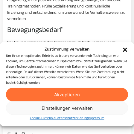
reagieren gut auf positive Bestärkung und geduldige, einfühlsame
Trainingsmethoden. Frühe Sozialisierung und kontinuierliche
Erziehung sind entscheidend, um unerwünschte Verhaltensweisen zu
vermeiden.
Bewegungsbedarf
Der Bewegungsbedarf des Canaan Dogs ist hoch. Tägliche lange
Spaziergänge, Laufen und viel Spielzeit im Freien sind ratsam. Auch
Zustimmung verwalten
Hundesportarten wie Agility können eine gute Möglichkeit sein, den
Um Ihnen ein optimales Erlebnis zu bieten, verwenden wir Technologien wie
Hund körperlich und geistig gefordert zu halten.
Cookies, um Geräteinformationen zu speichern bzw. darauf zuzugreifen. Wenn Sie
diesen Technologien zustimmen, können wir Daten wie das Surfverhalten oder
Besondere Anforderungen
eindeutige IDs auf dieser Website verarbeiten. Wenn Sie Ihre Zustimmung nicht
erteilen oder zurückziehen, können bestimmte Merkmale und Funktionen
beeinträchtigt werden.
Da Canaan Dogs ursprünglich als Hüte- und Wachhunde in einer
harschen Umwelt lebten, haben sie einen starken Schutztrieb und
Akzeptieren
einen unabhängigen Charakter. Potentiale Besitzer sollten sich
dessen bewusst sein und bereit sein, konsequent und mit
Einstellungen verwalten
Engagement an der Erziehung und Sozialisierung zu arbeiten.
Cookie-Richtlinie
Datenschutzerklärung
Impressum
Pflege und Gesundheit