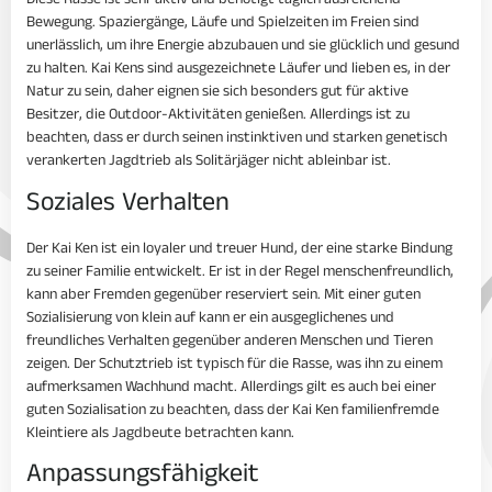
Diese Rasse ist sehr aktiv und benötigt täglich ausreichend
Bewegung. Spaziergänge, Läufe und Spielzeiten im Freien sind
unerlässlich, um ihre Energie abzubauen und sie glücklich und gesund
zu halten. Kai Kens sind ausgezeichnete Läufer und lieben es, in der
Natur zu sein, daher eignen sie sich besonders gut für aktive
Besitzer, die Outdoor-Aktivitäten genießen. Allerdings ist zu
beachten, dass er durch seinen instinktiven und starken genetisch
verankerten Jagdtrieb als Solitärjäger nicht ableinbar ist.
Soziales Verhalten
Der Kai Ken ist ein loyaler und treuer Hund, der eine starke Bindung
zu seiner Familie entwickelt. Er ist in der Regel menschenfreundlich,
kann aber Fremden gegenüber reserviert sein. Mit einer guten
Sozialisierung von klein auf kann er ein ausgeglichenes und
freundliches Verhalten gegenüber anderen Menschen und Tieren
zeigen. Der Schutztrieb ist typisch für die Rasse, was ihn zu einem
aufmerksamen Wachhund macht. Allerdings gilt es auch bei einer
guten Sozialisation zu beachten, dass der Kai Ken familienfremde
Kleintiere als Jagdbeute betrachten kann.
Anpassungsfähigkeit