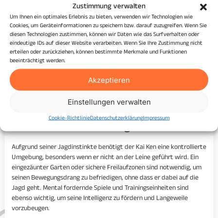
Zustimmung verwalten
gehorsamen Hund zu entwickeln.
Um Ihnen ein optimales Erlebnis zu bieten, verwenden wir Technologien wie
Bewegungsbedarf
Cookies, um Geräteinformationen zu speichern bzw. darauf zuzugreifen. Wenn Sie
diesen Technologien zustimmen, können wir Daten wie das Surfverhalten oder
eindeutige IDs auf dieser Website verarbeiten. Wenn Sie Ihre Zustimmung nicht
Der Bewegungsbedarf des Kai Ken ist hoch. Dieser Hund benötigt
erteilen oder zurückziehen, können bestimmte Merkmale und Funktionen
mindestens eine Stunde täglich intensiver Bewegung, um gesund und
beeinträchtigt werden.
zufrieden zu bleiben. Aktivitäten wie Laufen, Wandern, Agility und
andere Hundesportarten sind ideal, um ihn sowohl körperlich als
Akzeptieren
auch geistig auszulasten. Ein unterforderter Kai Ken kann
destruktives Verhalten entwickeln, daher ist es wichtig, ihn
Einstellungen verwalten
ausreichend zu bewegen und zu beschäftigen.
Cookie-Richtlinie
Datenschutzerklärung
Impressum
Besondere Anforderungen
Aufgrund seiner Jagdinstinkte benötigt der Kai Ken eine kontrollierte
Umgebung, besonders wenn er nicht an der Leine geführt wird. Ein
eingezäunter Garten oder sichere Freilaufzonen sind notwendig, um
seinen Bewegungsdrang zu befriedigen, ohne dass er dabei auf die
Jagd geht. Mental fordernde Spiele und Trainingseinheiten sind
ebenso wichtig, um seine Intelligenz zu fördern und Langeweile
vorzubeugen.