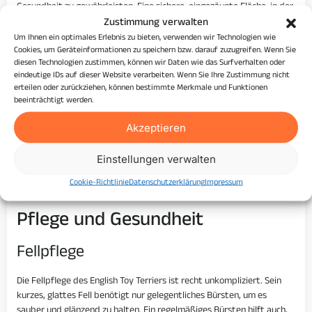
Gesundheit zu gewährleisten. Eine sichere, eingezäunte Fläche, in der
der Hund frei herumlaufen kann, wäre ideal. Agility-Training und
Zustimmung verwalten
andere Hundesportarten sind ebenfalls gut geeignet, um diesen
Um Ihnen ein optimales Erlebnis zu bieten, verwenden wir Technologien wie
aktiven Hund auszulasten.
Cookies, um Geräteinformationen zu speichern bzw. darauf zuzugreifen. Wenn Sie
diesen Technologien zustimmen, können wir Daten wie das Surfverhalten oder
Besondere Anforderungen
eindeutige IDs auf dieser Website verarbeiten. Wenn Sie Ihre Zustimmung nicht
erteilen oder zurückziehen, können bestimmte Merkmale und Funktionen
beeinträchtigt werden.
English Toy Terrier haben keine besonderen Anforderungen, die über
das hinausgehen, was man von einem aktiven Begleithund erwarten
Akzeptieren
würde. Sie benötigen eine gute Ernährung, regelmäßige tierärztliche
Untersuchungen und viel Liebe und Aufmerksamkeit von ihren
Einstellungen verwalten
Besitzern. Es ist wichtig, ihre energiegeladenen und neugierigen
Naturen zu berücksichtigen, um ihnen ein erfülltes und gesundes
Cookie-Richtlinie
Datenschutzerklärung
Impressum
Leben zu bieten.
Pflege und Gesundheit
Fellpflege
Die Fellpflege des English Toy Terriers ist recht unkompliziert. Sein
kurzes, glattes Fell benötigt nur gelegentliches Bürsten, um es
sauber und glänzend zu halten. Ein regelmäßiges Bürsten hilft auch,