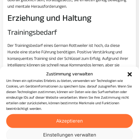
überall glücklich sein, vorausgesetzt, sie erhalten genug Bewegung
und mentale Herausforderungen.
Erziehung und Haltung
Trainingsbedarf
Der Trainingsbedarf eines German Rottweiler ist hoch, da diese
Hunde eine starke Führung benötigen. Positive Verstärkung und
konsequentes Training sind der Schlüssel zum Erfolg. Aufgrund ihrer
Intelligenz können sie schnell neue Kommandos lernen, aber sie
benötigen auch klare Grenzen, um ihr Verhalten zu steuern.
Zustimmung verwalten
Um Ihnen ein optimales Erlebnis zu bieten, verwenden wir Technologien wie
Bewegungsbedarf
Cookies, um Geräteinformationen zu speichern bzw. darauf zuzugreifen. Wenn Sie
diesen Technologien zustimmen, können wir Daten wie das Surfverhalten oder
Rottweiler haben einen ausgeprägten Bewegungsdrang und
eindeutige IDs auf dieser Website verarbeiten. Wenn Sie Ihre Zustimmung nicht
benötigen täglich ausreichend körperliche Aktivitäten. Dies umfasst
erteilen oder zurückziehen, können bestimmte Merkmale und Funktionen
beeinträchtigt werden.
lange Spaziergänge, Laufübungen, Spielzeiten und Aufgaben, die
sowohl körperliche als auch geistige Fähigkeiten fördern. Ein
Akzeptieren
unterbeschäftigter Rottweiler kann destruktiv werden.
Besondere Anforderungen
Einstellungen verwalten