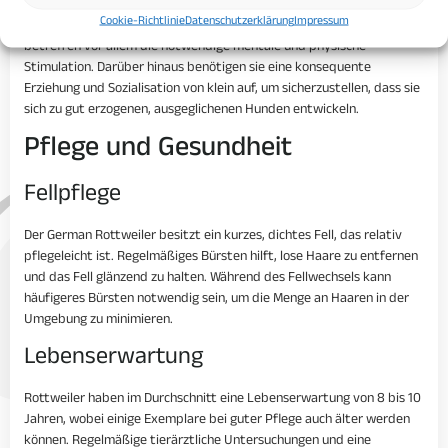
Cookie-Richtlinie
Datenschutzerklärung
Impressum
Besondere Anforderungen bei der Haltung eines German Rottweilers
betreffen vor allem die notwendige mentale und physische
Stimulation. Darüber hinaus benötigen sie eine konsequente
Erziehung und Sozialisation von klein auf, um sicherzustellen, dass sie
sich zu gut erzogenen, ausgeglichenen Hunden entwickeln.
Pflege und Gesundheit
Fellpflege
Der German Rottweiler besitzt ein kurzes, dichtes Fell, das relativ
pflegeleicht ist. Regelmäßiges Bürsten hilft, lose Haare zu entfernen
und das Fell glänzend zu halten. Während des Fellwechsels kann
häufigeres Bürsten notwendig sein, um die Menge an Haaren in der
Umgebung zu minimieren.
Lebenserwartung
Rottweiler haben im Durchschnitt eine Lebenserwartung von 8 bis 10
Jahren, wobei einige Exemplare bei guter Pflege auch älter werden
können. Regelmäßige tierärztliche Untersuchungen und eine