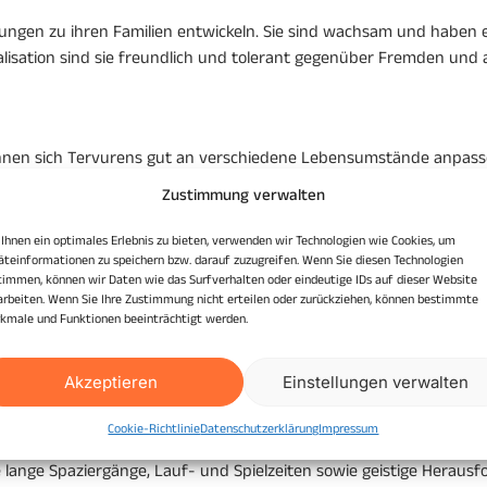
ngen zu ihren Familien entwickeln. Sie sind wachsam und haben ei
lisation sind sie freundlich und tolerant gegenüber Fremden und 
nnen sich Tervurens gut an verschiedene Lebensumstände anpasse
nd Möglichkeiten, um ihre Energie auszuleben.
Zustimmung verwalten
Ihnen ein optimales Erlebnis zu bieten, verwenden wir Technologien wie Cookies, um
äteinformationen zu speichern bzw. darauf zuzugreifen. Wenn Sie diesen Technologien
timmen, können wir Daten wie das Surfverhalten oder eindeutige IDs auf dieser Website
arbeiten. Wenn Sie Ihre Zustimmung nicht erteilen oder zurückziehen, können bestimmte
kmale und Funktionen beeinträchtigt werden.
uf positive Verstärkungsmethoden. Aufgrund ihrer hohen Intelligenz
u meistern.
Akzeptieren
Einstellungen verwalten
Cookie-Richtlinie
Datenschutzerklärung
Impressum
ange Spaziergänge, Lauf- und Spielzeiten sowie geistige Herausf