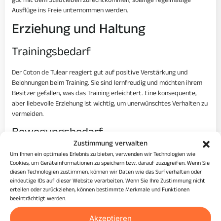
gut mit dem Stadtleben zurechtkommen, solange regelmäßige
Ausflüge ins Freie unternommen werden.
Erziehung und Haltung
Trainingsbedarf
Der Coton de Tulear reagiert gut auf positive Verstärkung und
Belohnungen beim Training. Sie sind lernfreudig und möchten ihrem
Besitzer gefallen, was das Training erleichtert. Eine konsequente,
aber liebevolle Erziehung ist wichtig, um unerwünschtes Verhalten zu
vermeiden.
Bewegungsbedarf
Zustimmung verwalten
Obwohl der Coton de Tulear kein Hochleistungssportler ist, benötigt
Um Ihnen ein optimales Erlebnis zu bieten, verwenden wir Technologien wie
er dennoch regelmäßige Bewegung, um fit und gesund zu bleiben.
Cookies, um Geräteinformationen zu speichern bzw. darauf zuzugreifen. Wenn Sie
diesen Technologien zustimmen, können wir Daten wie das Surfverhalten oder
Tägliche Spaziergänge und Spielzeiten im Garten oder in einem
eindeutige IDs auf dieser Website verarbeiten. Wenn Sie Ihre Zustimmung nicht
sicheren Bereich sind ideal. Diese Aktivitäten helfen nicht nur, seinen
erteilen oder zurückziehen, können bestimmte Merkmale und Funktionen
körperlichen Bedarf zu decken, sondern auch, seinen Geist zu
beeinträchtigt werden.
stimulieren.
Akzeptieren