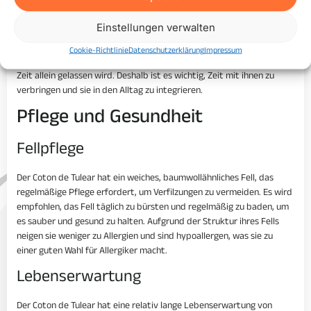
Besondere Anforderungen
Einstellungen verwalten
Ein wichtiger Aspekt bei der Haltung eines Coton de Tulear ist die
soziale Interaktion. Diese Rasse benötigt viel menschliche
Cookie-Richtlinie
Datenschutzerklärung
Impressum
Zuwendung und kann unter Trennungsangst leiden, wenn sie längere
Zeit allein gelassen wird. Deshalb ist es wichtig, Zeit mit ihnen zu
verbringen und sie in den Alltag zu integrieren.
Pflege und Gesundheit
Fellpflege
Der Coton de Tulear hat ein weiches, baumwollähnliches Fell, das
regelmäßige Pflege erfordert, um Verfilzungen zu vermeiden. Es wird
empfohlen, das Fell täglich zu bürsten und regelmäßig zu baden, um
es sauber und gesund zu halten. Aufgrund der Struktur ihres Fells
neigen sie weniger zu Allergien und sind hypoallergen, was sie zu
einer guten Wahl für Allergiker macht.
Lebenserwartung
Der Coton de Tulear hat eine relativ lange Lebenserwartung von